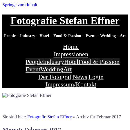
Springe zum Inhalt
Fotografie Stefan Effner
People – Industry – Hotel – Food & Passion – Event – Wedding – Art
Home
Impressionen
People
Industry
Hotel
Food & Passion
Event
Wedding
Art
Der Fotograf
News
Login
Impressum/Kontakt
Sie sind hier:
Fotografie Stefan Effner
»
Archiv für Februar 2017
Monat: Februar 2017