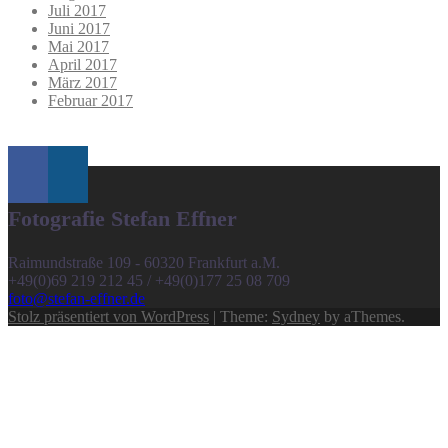
Juli 2017
Juni 2017
Mai 2017
April 2017
März 2017
Februar 2017
Fotografie Stefan Effner
Raimundstraße 109 - 60320 Frankfurt a.M.
+49(0)69 219 212 45 / +49(0)177 25 08 709
foto@stefan-effner.de
Stolz präsentiert von WordPress
|
Theme:
Sydney
by aThemes.