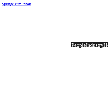
Springe zum Inhalt
Home
People
Industry
H
Fotografie Stefan Effner 