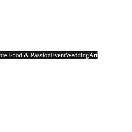
Fotografie Stefan Effner
People – Industry – Hotel – Food & Passion – Event – Wedding – Art
Impressionen
Der Fotogra
otel
Food & Passion
Event
Wedding
Art
...