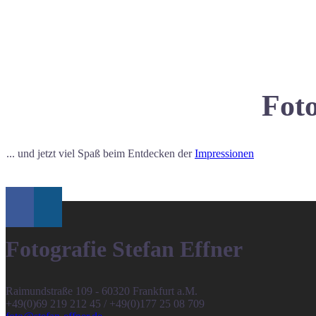
Foto
... und jetzt viel Spaß beim Entdecken der
Impressionen
Fotografie Stefan Effner
Raimundstraße 109 - 60320 Frankfurt a.M.
+49(0)69 219 212 45 / +49(0)177 25 08 709