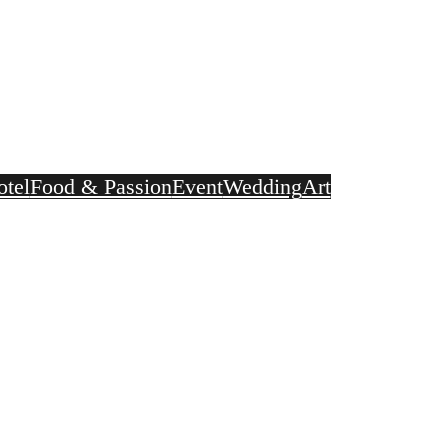
Fotografie Stefan Effner
People – Industry – Hotel – Food & Passion – Event – Wedding – Art
Impressionen
Der Fotogra
otel
Food & Passion
Event
Wedding
Art